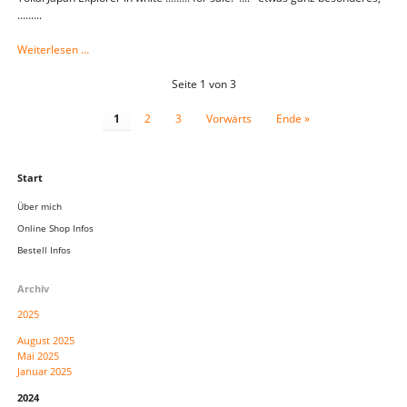
.........
Tokai
Weiterlesen …
Japan
Explorer
Seite 1 von 3
white
.........
1
2
3
Vorwärts
Ende »
for
sale!
Navigation
Start
überspringen
Über mich
Online Shop Infos
Bestell Infos
Archiv
2025
August 2025
Mai 2025
Januar 2025
2024