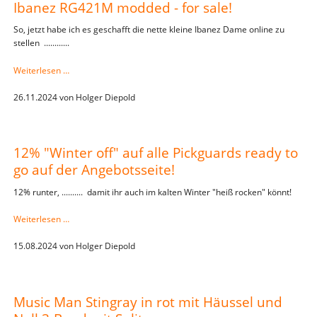
Ibanez RG421M modded - for sale!
So, jetzt habe ich es geschafft die nette kleine Ibanez Dame online zu
stellen ............
Ibanez
Weiterlesen …
RG421M
modded
26.11.2024
von
Holger Diepold
-
for
sale!
12% "Winter off" auf alle Pickguards ready to
go auf der Angebotsseite!
12% runter, .......... damit ihr auch im kalten Winter "heiß rocken" könnt!
12%
Weiterlesen …
"Winter
off"
15.08.2024
von
Holger Diepold
auf
alle
Pickguards
Music Man Stingray in rot mit Häussel und
ready
to