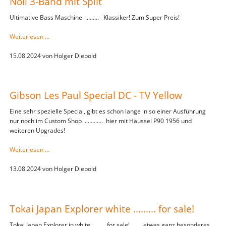
Noll 3-Band mit Split
go
auf
Ultimative Bass Maschine ......... Klassiker! Zum Super Preis!
der
Angebotsseite!
Music
Weiterlesen …
Man
Stingray
15.08.2024
von
Holger Diepold
in
rot
mit
Gibson Les Paul Special DC - TV Yellow
Häussel
und
Eine sehr spezielle Special, gibt es schon lange in so einer Ausführung
Noll
nur noch im Custom Shop ............ hier mit Häussel P90 1956 und
3-
weiteren Upgrades!
Band
mit
Gibson
Weiterlesen …
Split
Les
Paul
13.08.2024
von
Holger Diepold
Special
DC
-
Tokai Japan Explorer white ......... for sale!
TV
Yellow
Tokai Japan Explorer in white ......... for sale! .... etwas ganz besonderes,