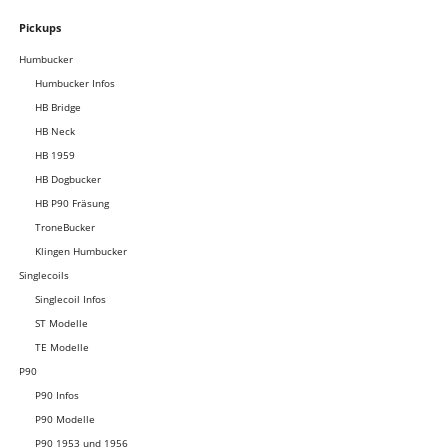
Navigation
Pickups
überspringen
Humbucker
Humbucker Infos
HB Bridge
HB Neck
HB 1959
HB Dogbucker
HB P90 Fräsung
TroneBucker
Klingen Humbucker
Singlecoils
Singlecoil Infos
ST Modelle
TE Modelle
P90
P90 Infos
P90 Modelle
P90 1953 und 1956