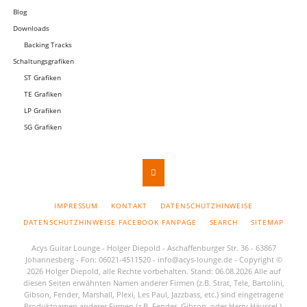
Blog
Downloads
Backing Tracks
Schaltungsgrafiken
ST Grafiken
TE Grafiken
LP Grafiken
SG Grafiken
NAVIGATION
IMPRESSUM
KONTAKT
DATENSCHUTZHINWEISE
ÜBERSPRINGEN
DATENSCHUTZHINWEISE FACEBOOK FANPAGE
SEARCH
SITEMAP
Acys Guitar Lounge - Holger Diepold - Aschaffenburger Str. 36 - 63867
Johannesberg - Fon: 06021-4511520 -
info@acys-lounge.de
- Copyright ©
2026 Holger Diepold, alle Rechte vorbehalten. Stand: 06.08.2026 Alle auf
diesen Seiten erwähnten Namen anderer Firmen (z.B. Strat, Tele, Bartolini,
Gibson, Fender, Marshall, Plexi, Les Paul, Jazzbass, etc.) sind eingetragene
Produktnamen anderer Firmen (z.B. Fender, Gibson, oder Harry Häussel ).