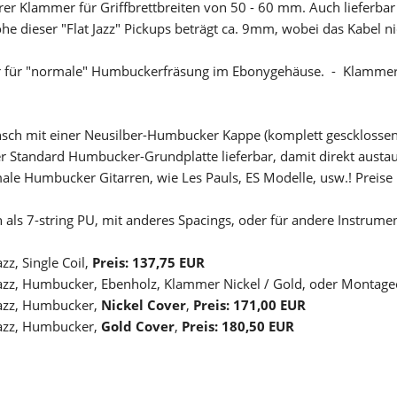
arer Klammer für Griffbrettbreiten von 50 - 60 mm. Auch lieferbar
e dieser "Flat Jazz" Pickups beträgt ca. 9mm, wobei das Kabel ni
r für "normale" Humbuckerfräsung im Ebonygehäuse. - Klammer in
ch mit einer Neusilber-Humbucker Kappe (komplett gescklossen,
er Standard Humbucker-Grundplatte lieferbar, damit direkt aus
ale Humbucker Gitarren, wie Les Pauls, ES Modelle, usw.! Preise 
h als 7-string PU, mit anderes Spacings, oder für andere Instrume
azz, Single Coil,
Preis: 137,75 EUR
Jazz, Humbucker, Ebenholz, Klammer Nickel / Gold, oder Montage
Jazz, Humbucker,
Nickel Cover
,
Preis: 171,00 EUR
Jazz, Humbucker,
Gold Cover
,
Preis: 180,50 EUR