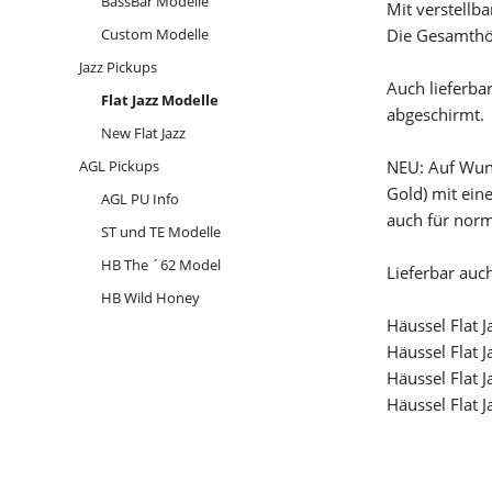
BassBar Modelle
Mit verstellb
Custom Modelle
Die Gesamthöh
Jazz Pickups
Auch lieferba
Flat Jazz Modelle
abgeschirmt.
New Flat Jazz
AGL Pickups
NEU: Auf Wuns
Gold) mit ein
AGL PU Info
auch für norm
ST und TE Modelle
HB The ´62 Model
Lieferbar auc
HB Wild Honey
Häussel Flat J
Häussel Flat 
Häussel Flat 
Häussel Flat 