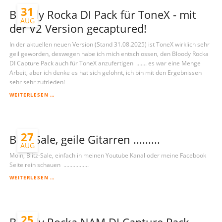
31
Bloody Rocka DI Pack für ToneX - mit
AUG
der V2 Version gecaptured!
In der aktuellen neuen Version (Stand 31.08.2025) ist ToneX wirklich sehr
geil geworden, deswegen habe ich mich entschlossen, den Bloody Rocka
DI Capture Pack auch für ToneX anzufertigen ....... es war eine Menge
Arbeit, aber ich denke es hat sich gelohnt, ich bin mit den Ergebnissen
sehr sehr zufrieden!
BLOODY
WEITERLESEN …
ROCKA
DI
PACK
FÜR
27
TONEX
Blitz-Sale, geile Gitarren .........
-
AUG
MIT
Moin, Blitz-Sale, einfach in meinen Youtube Kanal oder meine Facebook
DER
Seite rein schauen .................
V2
VERSION
BLITZ-
WEITERLESEN …
GECAPTURED!
SALE,
GEILE
GITARREN
.........
25