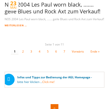
23
PAUL
NOS 2004 Les Paul worn black, .......
WORN
MAI
geile Blues und Rock Axt zum Verkauf!
BLACK,
.......
MIT
NOS 2004 Les Paul worn black, ....... geile Blues und Rock Axt zum Verkauf!
HÄUSSEL
FAT
NOS
WEITERLESEN …
TOZZ
2004
XL
LES
UND
PAUL
VIN+
WORN
Seite 1 von 11
NECK
BLACK,
MIT
.......
1
2
3
4
5
6
7
Vorwärts
Ende »
ALNICO
GEILE
8!
BLUES
UND
ROCK
AXT
ZUM
VERKAUF!
Infos und Tipps zur Bedienung der AGL Homepage -
bitte hier klicken ...
Click me!