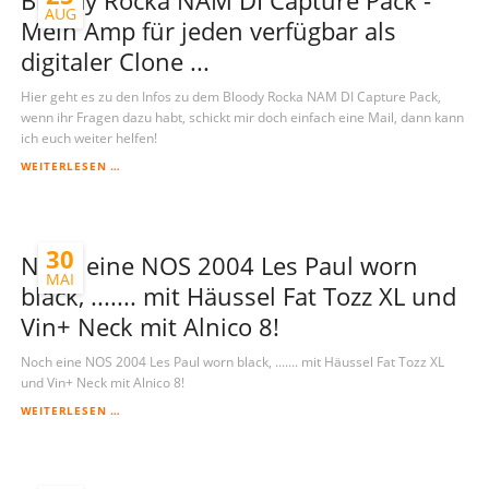
Bloody Rocka NAM DI Capture Pack -
AUG
Mein Amp für jeden verfügbar als
digitaler Clone ...
Hier geht es zu den Infos zu dem Bloody Rocka NAM DI Capture Pack,
wenn ihr Fragen dazu habt, schickt mir doch einfach eine Mail, dann kann
ich euch weiter helfen!
BLOODY
WEITERLESEN …
ROCKA
NAM
DI
CAPTURE
30
PACK
Noch eine NOS 2004 Les Paul worn
-
MAI
black, ....... mit Häussel Fat Tozz XL und
MEIN
AMP
Vin+ Neck mit Alnico 8!
FÜR
JEDEN
VERFÜGBAR
Noch eine NOS 2004 Les Paul worn black, ....... mit Häussel Fat Tozz XL
ALS
und Vin+ Neck mit Alnico 8!
DIGITALER
NOCH
CLONE
WEITERLESEN …
EINE
...
NOS
2004
LES